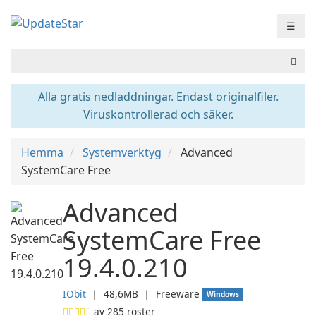
☰
Alla gratis nedladdningar. Endast originalfiler.
Viruskontrollerad och säker.
Hemma
Systemverktyg
Advanced
SystemCare Free
Advanced
SystemCare Free
19.4.0.210
IObit
❘
48,6MB
❘
Freeware
Windows
av
285
röster