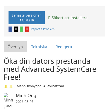
Senaste versionen
Säkert att installera
19.4.0.210
Report a Problem
Översyn
Tekniska
Redigera
Öka din dators prestanda
med Advanced SystemCare
Free!
Människobyggd. AI-förbättrad.
Minh Ong
2026-03-26