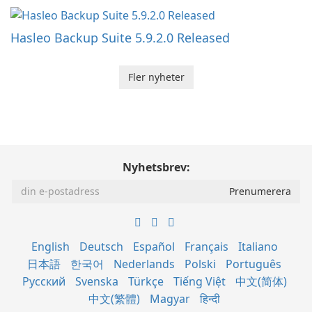
Hasleo Backup Suite 5.9.2.0 Released
Fler nyheter
Nyhetsbrev:
English
Deutsch
Español
Français
Italiano
日本語
한국어
Nederlands
Polski
Português
Русский
Svenska
Türkçe
Tiếng Việt
中文(简体)
中文(繁體)
Magyar
हिन्दी