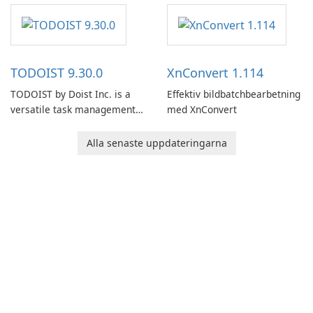
software designed to help
users capture, organize, and
access information across
multiple devices.
TODOIST 9.30.0
XnConvert 1.114
TODOIST by Doist Inc. is a
Effektiv bildbatchbearbetning
versatile task management
med XnConvert
tool designed to help
individuals and teams
Alla senaste uppdateringarna
organize their work and
increase productivity.