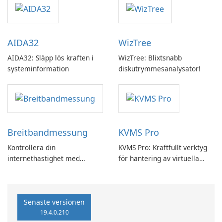
AIDA32
WizTree
AIDA32: Släpp lös kraften i
WizTree: Blixtsnabb
systeminformation
diskutrymmesanalysator!
Breitbandmessung
KVMS Pro
Kontrollera din
KVMS Pro: Kraftfullt verktyg
internethastighet med
för hantering av virtuella
Breitbandmessung by zafaco
maskiner
GmbH!
Senaste versionen
19.4.0.210